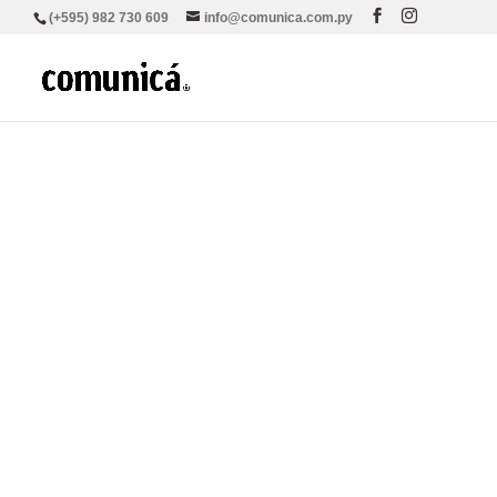
(+595) 982 730 609
info@comunica.com.py