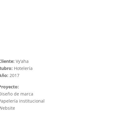
Cliente:
Vy’aha
Rubro:
Hotelería
Año:
2017
Proyecto:
Diseño de marca
Papelería institucional
Website