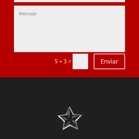
Enviar
=
5 + 3