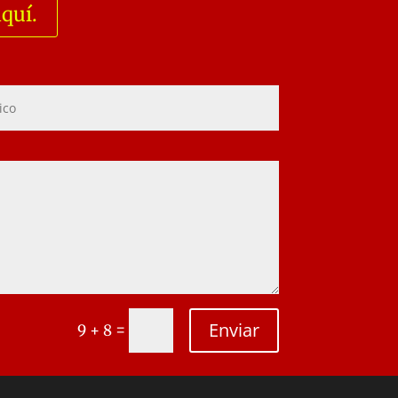
aquí.
Enviar
=
9 + 8