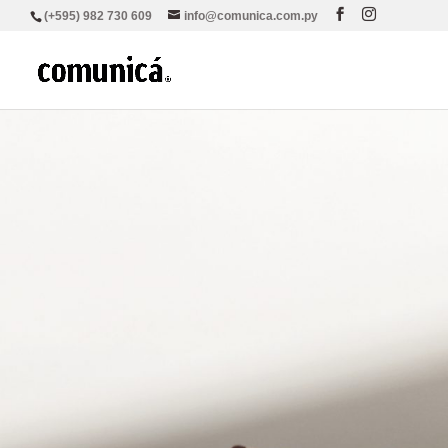
(+595) 982 730 609
info@comunica.com.py